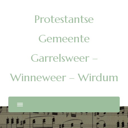
Protestantse
Gemeente
Garrelsweer –
Winneweer – Wirdum