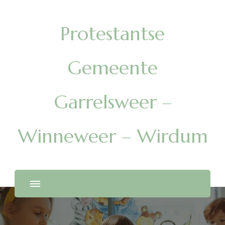
Protestantse
Gemeente
Garrelsweer –
Winneweer – Wirdum