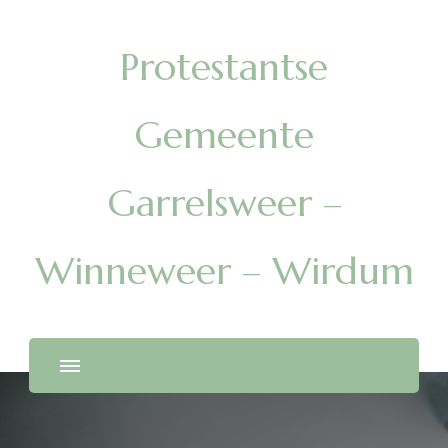
Protestantse
Gemeente
Garrelsweer –
Winneweer – Wirdum