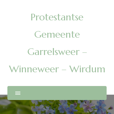
Protestantse
Gemeente
Garrelsweer –
Winneweer – Wirdum